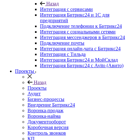
Назад
Интеграция с сервисами
Интеграция Битрикс24 и 1С для
предприятий
Подключение телефонии к Битрикс24
Интеграция с социальными сетями
Интеграция мессенджеров в Битрикс24
Подключение почты
Интеграция онлайн-чата с Битрикс24
Интеграция с Тильда
Интеграция Битрикс24 и МойСклад
Интеграция Битрикс24 с Avito (Авито)
Проекты
Назад
Проекты
Аудит
Бизнес-процессы
Внедрение Битрикс24
Воронка-продаж
Воронка-найма
Документооборот
Коробочная версия
Контроль звонков
КП