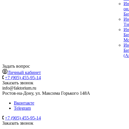
Ин
он
Би
Ин
Ти
Ин
Би
Мо
Ин
Би
(А
Задать вопрос
Личный кабинет
+7 (905) 455-95-14
Заказать звонок
info@faktorium.ru
Ростов-на-Дону, ул. Максима Горького 148А
Вконтакте
Telegram
+7 (905) 455-95-14
Заказать звонок