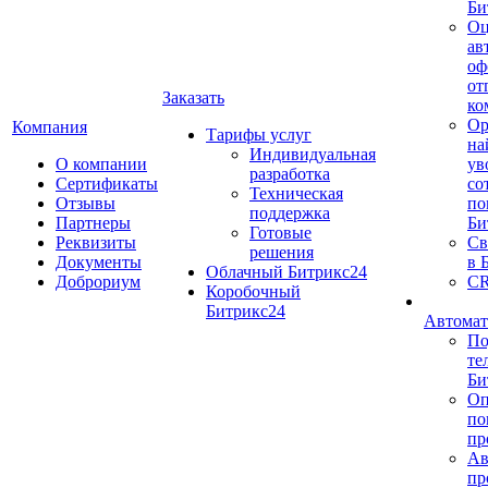
Би
Оц
ав
оф
от
Заказать
ко
Ор
Компания
Тарифы услуг
на
Индивидуальная
О компании
ув
разработка
Сертификаты
со
Техническая
Отзывы
по
поддержка
Партнеры
Би
Готовые
Реквизиты
Св
решения
Документы
в 
Облачный Битрикс24
Доброриум
CR
Коробочный
Битрикс24
Автомат
По
те
Би
Оп
по
пр
Ав
пр