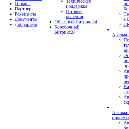
Техническая
Отзывы
по
поддержка
Партнеры
Би
Готовые
Реквизиты
Св
решения
Документы
в 
Облачный Битрикс24
Доброриум
CR
Коробочный
Битрикс24
Автомат
По
те
Би
Оп
по
пр
Ав
пр
це
На
ав
Ав
ск
Автомат
процесс
Ав
би