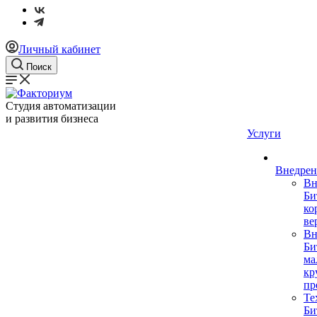
Личный кабинет
Поиск
Студия автоматизации
и развития бизнеса
Услуги
Внедрен
Вн
Би
ко
ве
Вн
Би
ма
кр
пр
Те
Би