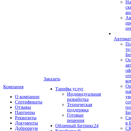
На
ск
ан
Ав
пр
це
Автомат
По
те
Би
Оц
ав
оф
от
Заказать
ко
Ор
Компания
Тарифы услуг
на
Индивидуальная
О компании
ув
разработка
Сертификаты
со
Техническая
Отзывы
по
поддержка
Партнеры
Би
Готовые
Реквизиты
Св
решения
Документы
в 
Облачный Битрикс24
Доброриум
CR
Коробочный