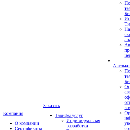
По
те
Би
Ин
Ти
На
ск
ан
Ав
пр
це
Автомат
По
те
Би
Оц
ав
оф
от
Заказать
ко
Ор
Компания
Тарифы услуг
на
Индивидуальная
О компании
ув
разработка
Сертификаты
со