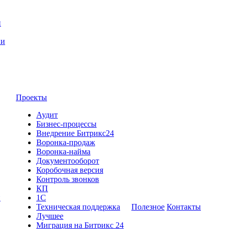
й
ии
Проекты
Аудит
Бизнес-процессы
Внедрение Битрикс24
Воронка-продаж
Воронка-найма
Документооборот
Коробочная версия
Контроль звонков
КП
и
1С
Техническая поддержка
Полезное
Контакты
Лучшее
Миграция на Битрикс 24