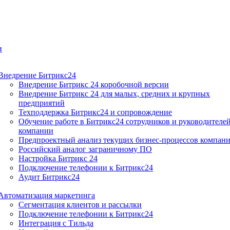
и
Внедрение Битрикс24
Внедрение Битрикс 24 коробочной версии
Внедрение Битрикс 24 для малых, средних и крупных
предприятий
Техподдержка Битрикс24 и сопровождение
Обучение работе в Битрикс24 сотрудников и руководителе
компании
Предпроектный анализ текущих бизнес-процессов компан
Российский аналог заграничному ПО
Настройка Битрикс 24
Подключение телефонии к Битрикс24
Аудит Битрикс24
Автоматизация маркетинга
Сегментация клиентов и рассылки
Подключение телефонии к Битрикс24
Интеграция с Тильда