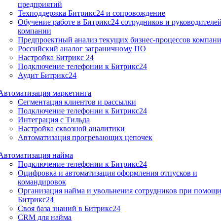
предприятий
Техподдержка Битрикс24 и сопровождение
Обучение работе в Битрикс24 сотрудников и руководителе
компании
Предпроектный анализ текущих бизнес-процессов компан
Российский аналог заграничному ПО
Настройка Битрикс 24
Подключение телефонии к Битрикс24
Аудит Битрикс24
Автоматизация маркетинга
Сегментация клиентов и рассылки
Подключение телефонии к Битрикс24
Интеграция с Тильда
Настройка сквозной аналитики
Автоматизация прогревающих цепочек
Автоматизация найма
Подключение телефонии к Битрикс24
Оцифровка и автоматизация оформления отпусков и
командировок
Организация найма и увольнения сотрудников при помощ
Битрикс24
Своя база знаний в Битрикс24
CRM для найма