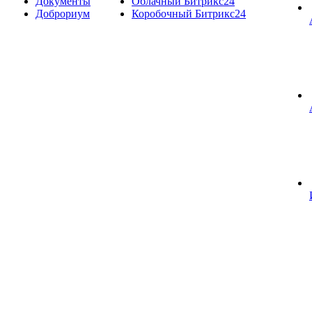
Документы
Облачный Битрикс24
Доброриум
Коробочный Битрикс24