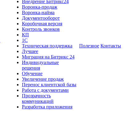
Внедрение Битрикс24
Воронка-продаж
Воронка-найма
Документооборот
Коробочная версия
Контроль звонков
КП
и
1С
Техническая поддержка
Полезное
Контакты
Лучшее
Миграция на Битрикс 24
Индивидуальные
решения
Обучение
Увеличение продаж
Перенос клиентской базы
Работа с документами
Прозрачность
коммуникаций
Разработка приложения