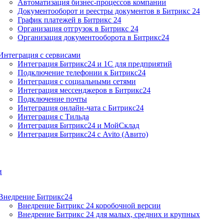
Автоматизация бизнес-процессов компании
Документооборот и реестры документов в Битрикс 24
График платежей в Битрикс 24
Организация отгрузок в Битрикс 24
Организация документооборота в Битрикс24
Интеграция с сервисами
Интеграция Битрикс24 и 1С для предприятий
Подключение телефонии к Битрикс24
Интеграция с социальными сетями
Интеграция мессенджеров в Битрикс24
Подключение почты
Интеграция онлайн-чата с Битрикс24
Интеграция с Тильда
Интеграция Битрикс24 и МойСклад
Интеграция Битрикс24 с Avito (Авито)
и
Внедрение Битрикс24
Внедрение Битрикс 24 коробочной версии
Внедрение Битрикс 24 для малых, средних и крупных