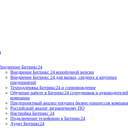
и
Внедрение Битрикс24
Внедрение Битрикс 24 коробочной версии
Внедрение Битрикс 24 для малых, средних и крупных
предприятий
Техподдержка Битрикс24 и сопровождение
Обучение работе в Битрикс24 сотрудников и руководителе
компании
Предпроектный анализ текущих бизнес-процессов компан
Российский аналог заграничному ПО
Настройка Битрикс 24
Подключение телефонии к Битрикс24
Аудит Битрикс24