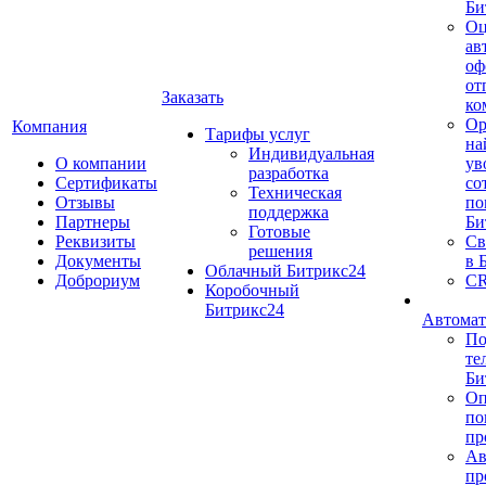
Би
Оц
ав
оф
от
Заказать
ко
Ор
Компания
Тарифы услуг
на
Индивидуальная
О компании
ув
разработка
Сертификаты
со
Техническая
Отзывы
по
поддержка
Партнеры
Би
Готовые
Реквизиты
Св
решения
Документы
в 
Облачный Битрикс24
Доброриум
CR
Коробочный
Битрикс24
Автомат
По
те
Би
Оп
по
пр
Ав
пр