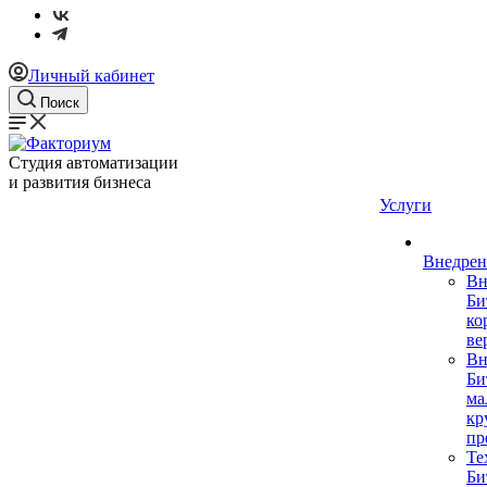
Личный кабинет
Поиск
Студия автоматизации
и развития бизнеса
Услуги
Внедрен
Вн
Би
ко
ве
Вн
Би
ма
кр
пр
Те
Би