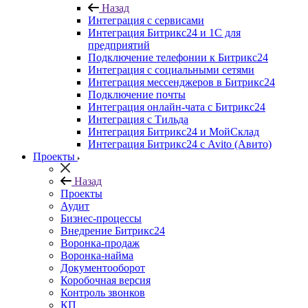
Назад
Интеграция с сервисами
Интеграция Битрикс24 и 1С для
предприятий
Подключение телефонии к Битрикс24
Интеграция с социальными сетями
Интеграция мессенджеров в Битрикс24
Подключение почты
Интеграция онлайн-чата с Битрикс24
Интеграция с Тильда
Интеграция Битрикс24 и МойСклад
Интеграция Битрикс24 с Avito (Авито)
Проекты
Назад
Проекты
Аудит
Бизнес-процессы
Внедрение Битрикс24
Воронка-продаж
Воронка-найма
Документооборот
Коробочная версия
Контроль звонков
КП