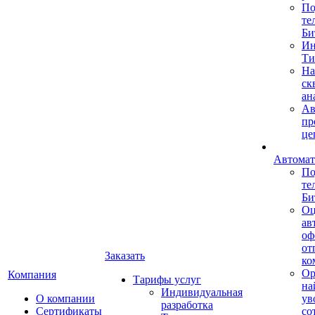
По
те
Би
Ин
Ти
На
ск
ан
Ав
пр
це
Автомат
По
те
Би
Оц
ав
оф
от
Заказать
ко
Ор
Компания
Тарифы услуг
на
Индивидуальная
О компании
ув
разработка
Сертификаты
со