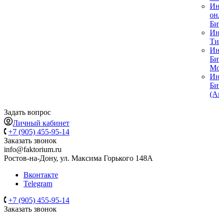
Ин
он
Би
Ин
Ти
Ин
Би
Мо
Ин
Би
(А
Задать вопрос
Личный кабинет
+7 (905) 455-95-14
Заказать звонок
info@faktorium.ru
Ростов-на-Дону, ул. Максима Горького 148А
Вконтакте
Telegram
+7 (905) 455-95-14
Заказать звонок