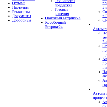
Техническая
Отзывы
по
поддержка
Партнеры
Би
Готовые
Реквизиты
Св
решения
Документы
в 
Облачный Битрикс24
Доброриум
CR
Коробочный
Битрикс24
Автомат
По
те
Би
Оп
по
пр
Ав
пр
це
На
ав
Ав
ск
Автомат
процесс
Ав
би