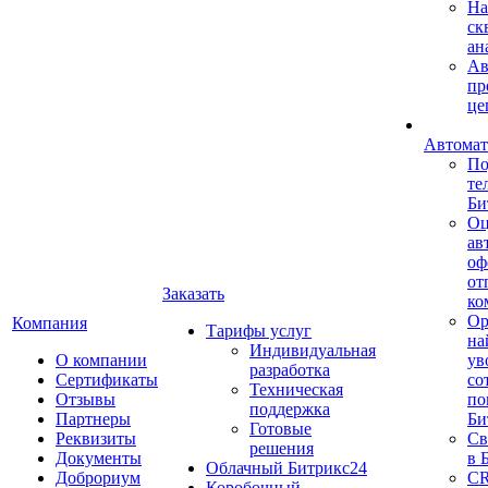
На
ск
ан
Ав
пр
це
Автомат
По
те
Би
Оц
ав
оф
от
Заказать
ко
Ор
Компания
Тарифы услуг
на
Индивидуальная
О компании
ув
разработка
Сертификаты
со
Техническая
Отзывы
по
поддержка
Партнеры
Би
Готовые
Реквизиты
Св
решения
Документы
в 
Облачный Битрикс24
Доброриум
CR
Коробочный