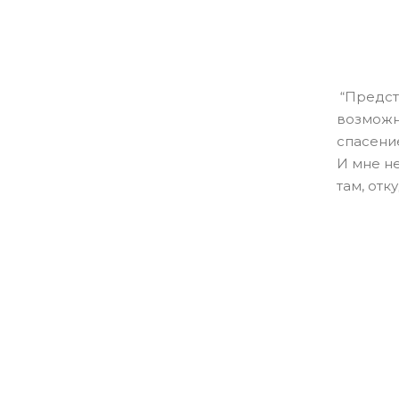
“Предст
возможн
спасение
И мне не
там, отк