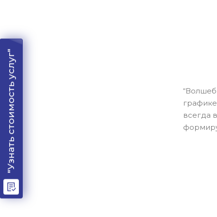
"Узнать стоимость услуг"
“Волшеб
графике
всегда 
формиру