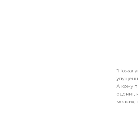
“Пожалу
упущенн
А кому п
оценит, 
мелких, 