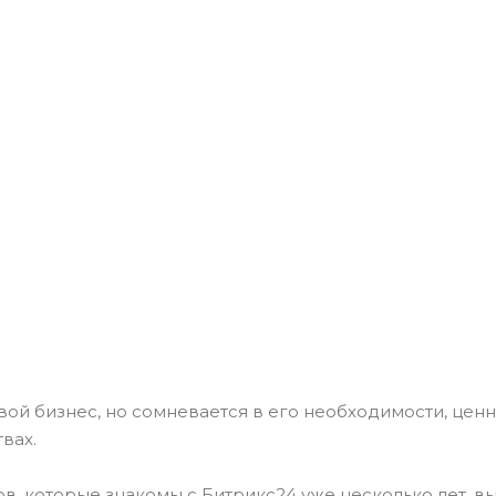
свой бизнес, но сомневается в его необходимости, цен
вах.
, которые знакомы с Битрикс24 уже несколько лет, вы