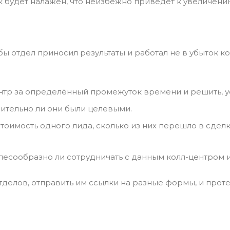
к будет налажен, что неизбежно приведёт к увеличен
бы отдел приносил результаты и работал не в убыток 
нтр за определённый промежуток времени и решить, ус
ительно ли они были целевыми.
оимость одного лида, сколько из них перешло в сделк
лесообразно ли сотрудничать с данным колл-центром и
делов, отправить им ссылки на разные формы, и проте