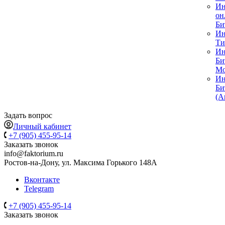
Ин
он
Би
Ин
Ти
Ин
Би
Мо
Ин
Би
(А
Задать вопрос
Личный кабинет
+7 (905) 455-95-14
Заказать звонок
info@faktorium.ru
Ростов-на-Дону, ул. Максима Горького 148А
Вконтакте
Telegram
+7 (905) 455-95-14
Заказать звонок