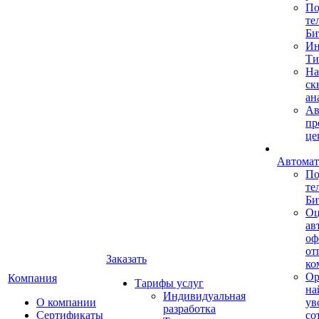
По
те
Би
Ин
Ти
На
ск
ан
Ав
пр
це
Автомат
По
те
Би
Оц
ав
оф
от
Заказать
ко
Ор
Компания
Тарифы услуг
на
Индивидуальная
О компании
ув
разработка
Сертификаты
со