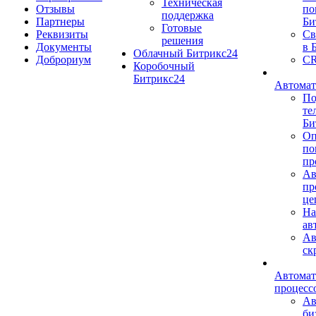
Техническая
Отзывы
по
поддержка
Партнеры
Би
Готовые
Реквизиты
Св
решения
Документы
в 
Облачный Битрикс24
Доброриум
CR
Коробочный
Битрикс24
Автомат
По
те
Би
Оп
по
пр
Ав
пр
це
На
ав
Ав
ск
Автомат
процесс
Ав
би