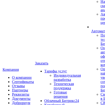
На
ск
ан
Ав
пр
це
Автомат
По
те
Би
Оц
ав
оф
от
Заказать
ко
Ор
Компания
Тарифы услуг
на
Индивидуальная
О компании
ув
разработка
Сертификаты
со
Техническая
Отзывы
по
поддержка
Партнеры
Би
Готовые
Реквизиты
Св
решения
Документы
в 
Облачный Битрикс24
Доброриум
CR
Коробочный