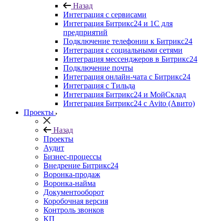
Назад
Интеграция с сервисами
Интеграция Битрикс24 и 1С для
предприятий
Подключение телефонии к Битрикс24
Интеграция с социальными сетями
Интеграция мессенджеров в Битрикс24
Подключение почты
Интеграция онлайн-чата с Битрикс24
Интеграция с Тильда
Интеграция Битрикс24 и МойСклад
Интеграция Битрикс24 с Avito (Авито)
Проекты
Назад
Проекты
Аудит
Бизнес-процессы
Внедрение Битрикс24
Воронка-продаж
Воронка-найма
Документооборот
Коробочная версия
Контроль звонков
КП