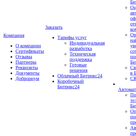
Би
Оц
ав
оф
от
Заказать
ко
Ор
Компания
Тарифы услуг
на
Индивидуальная
О компании
ув
разработка
Сертификаты
со
Техническая
Отзывы
по
поддержка
Партнеры
Би
Готовые
Реквизиты
Св
решения
Документы
в 
Облачный Битрикс24
Доброриум
CR
Коробочный
Битрикс24
Автомат
По
те
Би
Оп
по
пр
Ав
пр