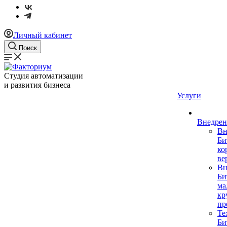
Личный кабинет
Поиск
Студия автоматизации
и развития бизнеса
Услуги
Внедрен
Вн
Би
ко
ве
Вн
Би
ма
кр
пр
Те
Би